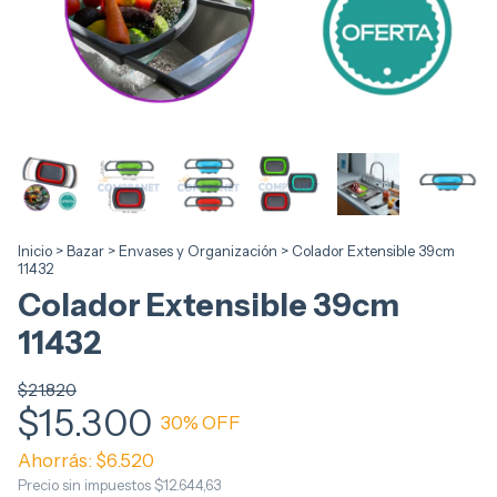
Inicio
>
Bazar
>
Envases y Organización
>
Colador Extensible 39cm
11432
Colador Extensible 39cm
11432
$21.820
$15.300
30
% OFF
Ahorrás:
$6.520
Precio sin impuestos
$12.644,63