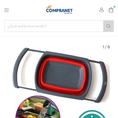
0
1
/
8