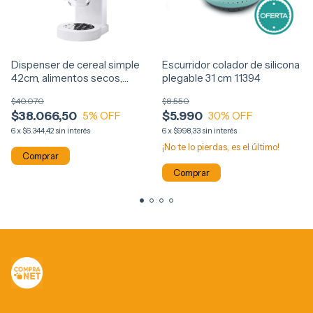
Dispenser de cereal simple
Escurridor colador de silicona
42cm, alimentos secos,
plegable 31 cm 11394
11700
$40.070
$8.550
$38.066,50
$5.990
5
% OFF
30
% OFF
6
x
$6.344,42
sin interés
6
x
$998,33
sin interés
¡No te lo pierdas, es el último!
Comprar
Comprar