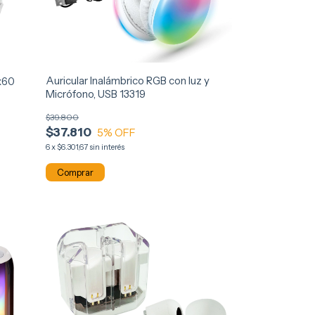
Auricular Inalámbrico RGB con luz y
 x60
Micrófono, USB 13319
$39.800
$37.810
5
% OFF
6
x
$6.301,67
sin interés
Comprar