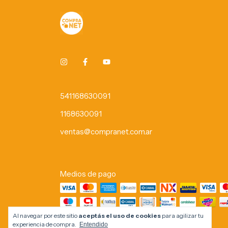
541168630091
1168630091
ventas@compranet.com.ar
Medios de pago
Al navegar por este sitio
aceptás el uso de cookies
para agilizar tu
experiencia de compra.
Entendido