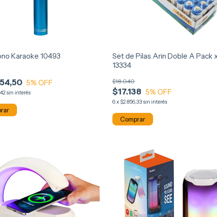
ono Karaoke 10493
Set de Pilas Arin Doble A Pack
13334
54,50
$18.040
5
% OFF
$17.138
5
% OFF
,42
sin interés
6
x
$2.856,33
sin interés
rar