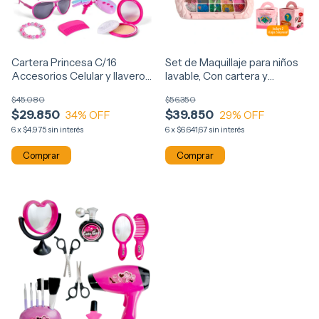
Cartera Princesa C/16
Set de Maquillaje para niños
Accesorios Celular y llavero
lavable, Con cartera y
Luz y Sonido 2696
Accesorios 1211
$45.080
$56.350
$29.850
$39.850
34
% OFF
29
% OFF
6
x
$4.975
sin interés
6
x
$6.641,67
sin interés