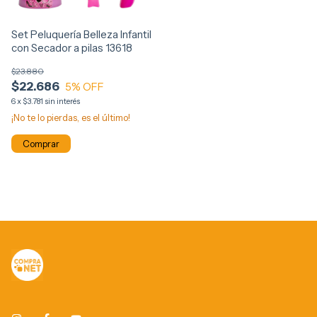
Set Peluquería Belleza Infantil
con Secador a pilas 13618
$23.880
$22.686
5
% OFF
6
x
$3.781
sin interés
¡No te lo pierdas, es el último!
Comprar