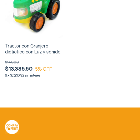
Tractor con Granjero
didáctico con Luz y sonido
11792
$14.090
$13.385,50
5
% OFF
6
x
$2.230,92
sin interés