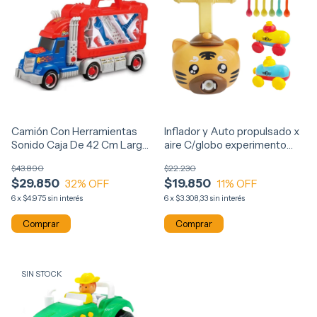
Inflador y Auto propulsado x
Camión Con Herramientas
aire C/globo experimento
Sonido Caja De 42 Cm Largo
juguete 14018
10022
$22.230
$43.890
$19.850
$29.850
11
% OFF
32
% OFF
6
x
$3.308,33
sin interés
6
x
$4.975
sin interés
Comprar
SIN STOCK