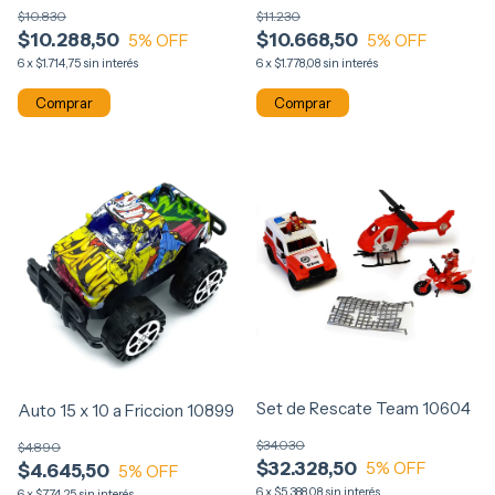
Policía En Bolsa 11331
$10.830
$11.230
$10.288,50
$10.668,50
5
% OFF
5
% OFF
6
x
$1.714,75
sin interés
6
x
$1.778,08
sin interés
Set de Rescate Team 10604
Auto 15 x 10 a Friccion 10899
$34.030
$4.890
$32.328,50
5
% OFF
$4.645,50
5
% OFF
6
x
$5.388,08
sin interés
6
x
$774,25
sin interés