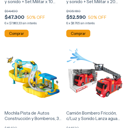
y sonido + Set Militar x 10
y sonido + Set Militar x 20
piezas 90079
piezas 90080
$94.490
$105.180
$47.300
$52.590
50
% OFF
50
% OFF
6
x
$7.883,33
sin interés
6
x
$8.765
sin interés
Mochila Pista de Autos
Camión Bombero Fricción,
Construcción y Bomberos, 37
c/Luz y Sonido Lanza agua
piezas 6811
13888
$45.620
$44.520