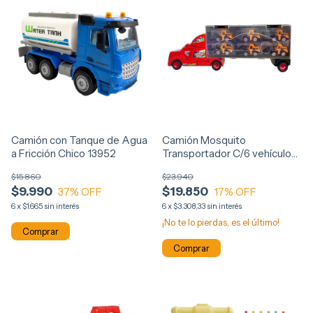
Camión con Tanque de Agua
Camión Mosquito
a Fricción Chico 13952
Transportador C/6 vehículos
Construcción y Rampa 13956
$15.860
$23.940
$9.990
$19.850
37
% OFF
17
% OFF
6
x
$1.665
sin interés
6
x
$3.308,33
sin interés
¡No te lo pierdas, es el último!
Comprar