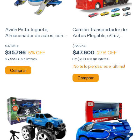
Camión Transportador de
Avión Pista Juguete,
Autos Plegable, c/Luz,
Almacenador de autos, con
sonido y autitos 0722
accesorios 0758
$65.250
$37.680
$47.600
$35.796
27
% OFF
5
% OFF
6
x
$7.933,33
sin interés
6
x
$5.966
sin interés
¡No te lo pierdas, es el último!