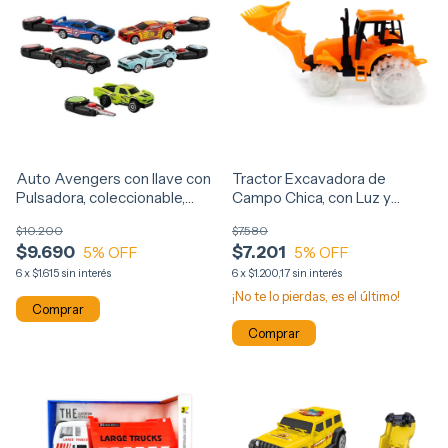
Auto Avengers con llave con
Tractor Excavadora de
Pulsadora, coleccionable,
Campo Chica, con Luz y
12150
Sonido 12508
$10.200
$7.580
$9.690
$7.201
5
% OFF
5
% OFF
6
x
$1.615
sin interés
6
x
$1.200,17
sin interés
¡No te lo pierdas, es el último!
Comprar