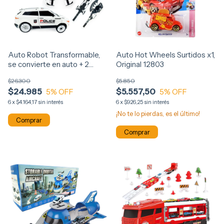
Auto Robot Transformable,
Auto Hot Wheels Surtidos x1,
se convierte en auto + 2
Original 12803
armas 12655
$26.300
$5.850
$24.985
$5.557,50
5
% OFF
5
% OFF
6
x
$4.164,17
sin interés
6
x
$926,25
sin interés
¡No te lo pierdas, es el último!
Comprar
Comprar