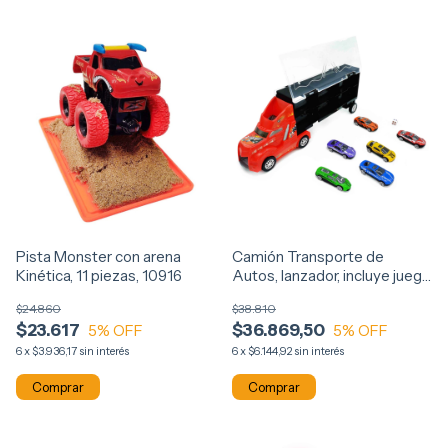
Pista Monster con arena
Camión Transporte de
Kinética, 11 piezas, 10916
Autos, lanzador, incluye juego
con tablero, 11684
$24.860
$38.810
$23.617
$36.869,50
5
% OFF
5
% OFF
6
x
$3.936,17
sin interés
6
x
$6.144,92
sin interés
Comprar