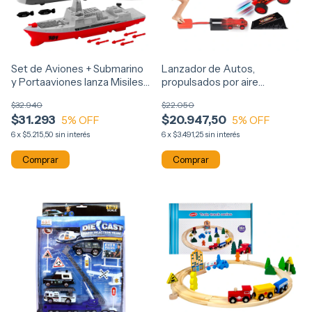
Set de Aviones + Submarino
Lanzador de Autos,
y Portaaviones lanza Misiles
propulsados por aire
fricción 14257
C/rampa 14048
$32.940
$22.050
$31.293
$20.947,50
5
% OFF
5
% OFF
6
x
$5.215,50
sin interés
6
x
$3.491,25
sin interés
Comprar