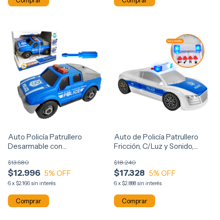
Comprar
Auto Policía Patrullero
Auto de Policía Patrullero
Desarmable con
Fricción, C/Luz y Sonido,
Destornillador 13957
13955
$13.680
$18.240
$12.996
$17.328
5
% OFF
5
% OFF
6
x
$2.166
sin interés
6
x
$2.888
sin interés