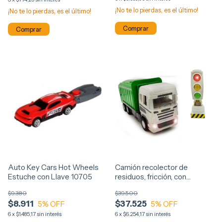
¡No te lo pierdas, es el último!
¡No te lo pierdas, es el último!
Comprar
Auto Key Cars Hot Wheels
Camión recolector de
Estuche con Llave 10705
residuos, fricción, con
semáforo de luz y sonido,
$9.380
$39.500
8148
$8.911
$37.525
5
% OFF
5
% OFF
6
x
$1.485,17
sin interés
6
x
$6.254,17
sin interés