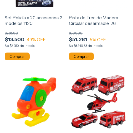
Set Policía x 20 accesorios 2
Pista de Tren de Madera
modelos 1120
Circular desarmable, 26
piezas 14384
$26.590
$53.980
$13.500
$51.281
49
% OFF
5
% OFF
6
x
$2.250
sin interés
6
x
$8.546,83
sin interés
Comprar