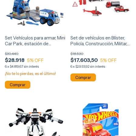
Set Vehículos para armar, Mini
Set de vehículos en Blíster,
Car Park, estación de
Policía, Construcción, Militar,
Servicio c/2 autos 12678
Bombero 12675
$30.440
$18.530
$28.918
$17.603,50
5
% OFF
5
% OFF
6
x
$4.819,67
sin interés
6
x
$2.933,92
sin interés
¡No te lo pierdas, es el último!
Comprar
Comprar