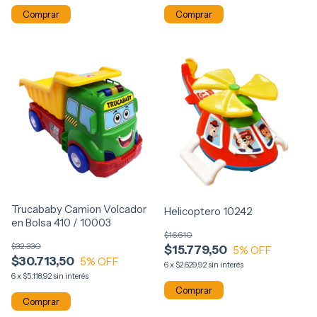
Comprar
Comprar
Trucababy Camion Volcador
Helicoptero 10242
en Bolsa 410 / 10003
$16.610
$32.330
$15.779,50
5
% OFF
$30.713,50
5
% OFF
6
x
$2.629,92
sin interés
6
x
$5.118,92
sin interés