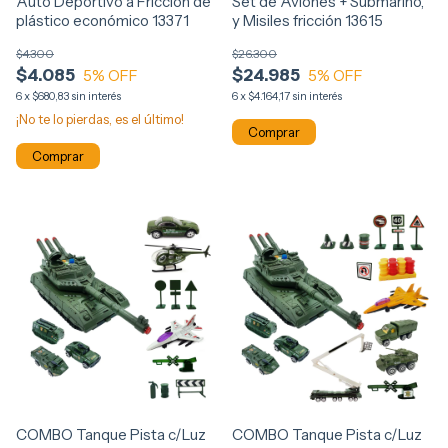
Auto Deportivo a Fricción de
Set de Aviones + Submarino,
plástico económico 13371
y Misiles fricción 13615
$4.300
$26.300
$4.085
$24.985
5
% OFF
5
% OFF
6
x
$680,83
sin interés
6
x
$4.164,17
sin interés
¡No te lo pierdas, es el último!
Comprar
COMBO Tanque Pista c/Luz
COMBO Tanque Pista c/Luz