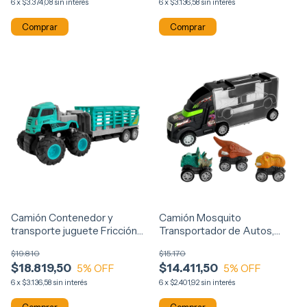
6
x
$3.374,08
sin interés
6
x
$3.136,58
sin interés
Comprar
Camión Contenedor y
Camión Mosquito
transporte juguete Fricción
Transportador de Autos,
C/Acoplado 13923
incluye 3 Autos Dinos, 13951
$19.810
$15.170
$18.819,50
$14.411,50
5
% OFF
5
% OFF
6
x
$3.136,58
sin interés
6
x
$2.401,92
sin interés