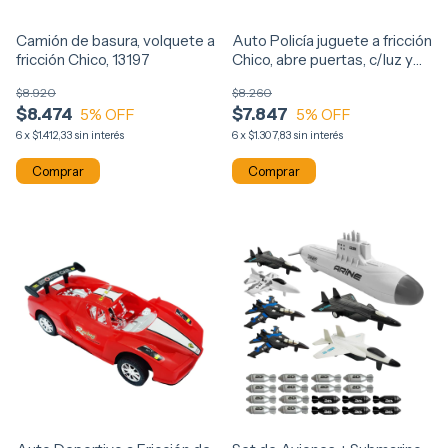
Camión de basura, volquete a
Auto Policía juguete a fricción
fricción Chico, 13197
Chico, abre puertas, c/luz y
sonido, 13202
$8.920
$8.260
$8.474
$7.847
5
% OFF
5
% OFF
6
x
$1.412,33
sin interés
6
x
$1.307,83
sin interés
Comprar