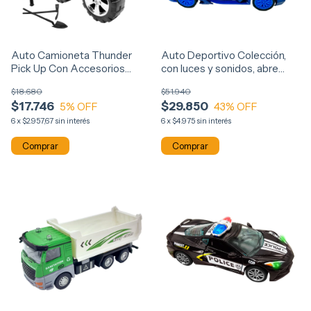
Auto Camioneta Thunder
Auto Deportivo Colección,
Pick Up Con Accesorios
con luces y sonidos, abre
12851
puertas Bugati 3801
$18.680
$51.940
$17.746
$29.850
5
% OFF
43
% OFF
6
x
$2.957,67
sin interés
6
x
$4.975
sin interés
Comprar
Comprar