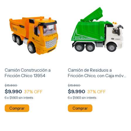
Camión Construcción a
Camión de Residuos a
Fricción Chico 13954
Fricción Chico, con Caja móvil
13953
$15.860
$15.860
$9.990
$9.990
37
% OFF
37
% OFF
6
x
$1.665
sin interés
6
x
$1.665
sin interés