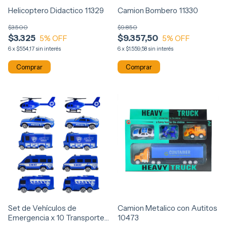
Helicoptero Didactico 11329
Camion Bombero 11330
$3.500
$9.850
$3.325
$9.357,50
5
% OFF
5
% OFF
6
x
$554,17
sin interés
6
x
$1.559,58
sin interés
Comprar
Set de Vehículos de
Camion Metalico con Autitos
Emergencia x 10 Transportes
10473