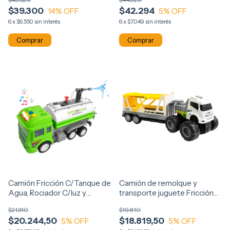
$39.300
$42.294
14
% OFF
5
% OFF
6
x
$6.550
sin interés
6
x
$7.049
sin interés
Comprar
Comprar
Camión Fricción C/Tanque de
Camión de remolque y
Agua, Rociador C/luz y
transporte juguete Fricción
sonidos, 13925
13922
$21.310
$19.810
$20.244,50
$18.819,50
5
% OFF
5
% OFF