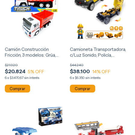
Camión Construcción
Camioneta Transportadora,
Fricción, 3 modelos: Grúa,
c/Luz Sonido, Policía,
Volquete, Mezclador 12538
Construcción, Bombero 12241
$21.920
$44.240
$20.824
$38.100
5
% OFF
14
% OFF
6
x
$3.470,67
sin interés
6
x
$6.350
sin interés
Comprar
Comprar