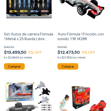
Set Autos de carrera Fórmula
Auto Fórmula 1 Fricción, con
1 Metal x 25 Rueda Libre
sonido, 1:18 14288
14300
$14.210
$13.130
$13.499,50
$12.473,50
5
% OFF
5
% OFF
6
x
$2.249,92
sin interés
6
x
$2.078,92
sin interés
Comprar