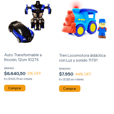
Auto Transformable a
Tren Locomotora didáctica
fricción, 12cm 10275
con Luz y sonido 11791
$6.990
$14.090
$6.640,50
5
% OFF
$7.950
44
% OFF
6
x
$1.106,75
sin interés
6
x
$1.325
sin interés
Comprar