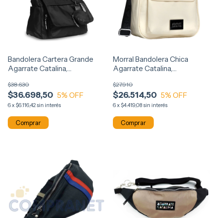
Bandolera Cartera Grande
Morral Bandolera Chica
Agarrate Catalina,
Agarrate Catalina,
Impermeable 13524
Impermeable 13523
$38.630
$27.910
$36.698,50
$26.514,50
5
% OFF
5
% OFF
6
x
$6.116,42
sin interés
6
x
$4.419,08
sin interés
Comprar
Comprar