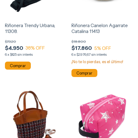
Riñonera Trendy Urbana,
Riñonera Canelon Agarrate
11308.
Catalina 11413
$7.920
$18.800
$4.950
$17.860
38
% OFF
5
% OFF
6
x
$825
sin interés
6
x
$2.976,67
sin interés
¡No te lo pierdas, es el último!
Comprar
Comprar