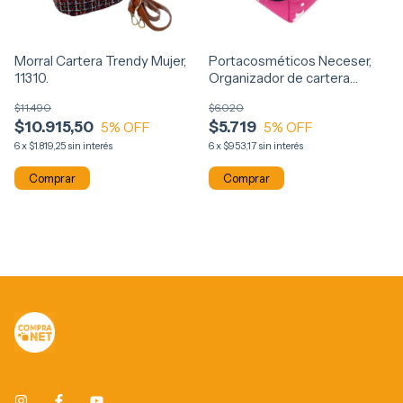
Morral Cartera Trendy Mujer,
Portacosméticos Neceser,
11310.
Organizador de cartera
Matelasseado 12784
$11.490
$6.020
$10.915,50
$5.719
5
% OFF
5
% OFF
6
x
$1.819,25
sin interés
6
x
$953,17
sin interés
Comprar
Comprar