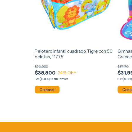
Pelotero infantil cuadrado Tigre con 50
Gimnas
pelotas, 11775
C/acce
$50.930
$37.170
$38.800
$31.9
24
% OFF
6
x
$6.466,67
sin interés
6
x
$5.331
Comp