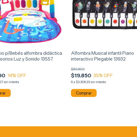
io p/Bebés alfombra didáctica
Alfombra Musical infantil Piano
sorios Luz y Sonido 13557
interactivo Plegable 13932
$30.390
90
$19.850
14
% OFF
35
% OFF
,67
sin interés
6
x
$3.308,33
sin interés
rar
Comprar