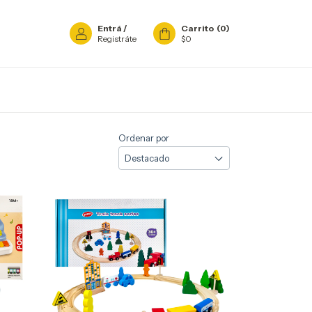
Entrá
/
Carrito
(
0
)
Registráte
$0
Ordenar por