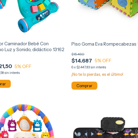
r Caminador Bebé Con
Piso Goma Eva Rompecabezas
o Luz y Sonido, didáctico 13162
$15.460
$14.687
5
% OFF
21,50
5
% OFF
6
x
$2.447,83
sin interés
,58
sin interés
¡No te lo pierdas, es el último!
Comprar