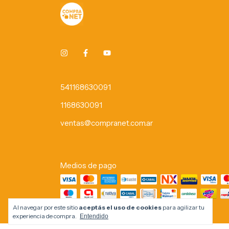
541168630091
1168630091
ventas@compranet.com.ar
Medios de pago
Al navegar por este sitio
aceptás el uso de cookies
para agilizar tu
experiencia de compra.
Entendido