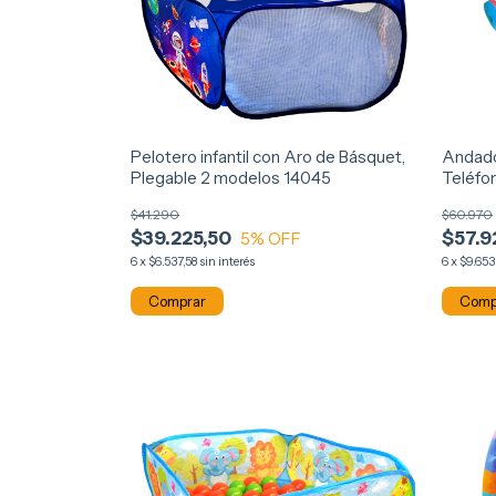
Pelotero infantil con Aro de Básquet,
Andado
Plegable 2 modelos 14045
Teléfon
$41.290
$60.970
$39.225,50
$57.9
5
% OFF
6
x
$6.537,58
sin interés
6
x
$9.653
Comprar