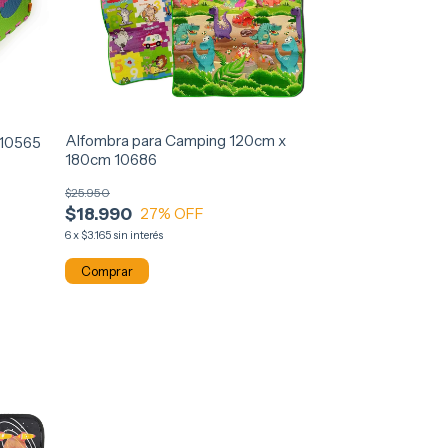
Alfombra para Camping 120cm x
 10565
180cm 10686
$25.950
$18.990
27
% OFF
6
x
$3.165
sin interés
Comprar