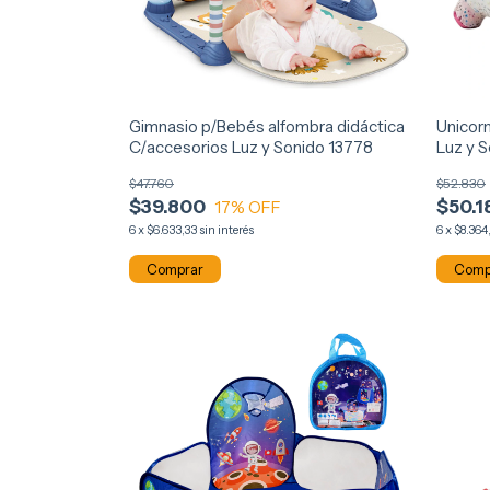
Gimnasio p/Bebés alfombra didáctica
Unicorn
C/accesorios Luz y Sonido 13778
Luz y S
$47.760
$52.830
$39.800
$50.1
17
% OFF
6
x
$6.633,33
sin interés
6
x
$8.364
Comp