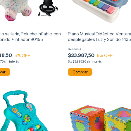
io saltarín, Peluche inflable, con
Piano Musical Didáctico Ventan
onido + inflador 90155
desplegables Luz y Sonido 1435
$25.250
88,50
$23.987,50
5
% OFF
5
% OFF
,75
sin interés
6
x
$3.997,92
sin interés
rar
Comprar