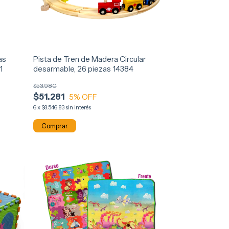
as
Pista de Tren de Madera Circular
1
desarmable, 26 piezas 14384
$53.980
$51.281
5
% OFF
6
x
$8.546,83
sin interés