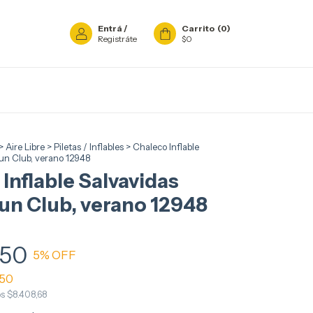
Entrá
/
Carrito
(
0
)
Registráte
$0
>
Aire Libre
>
Piletas / Inflables
>
Chaleco Inflable
Sun Club, verano 12948
Inflable Salvavidas
un Club, verano 12948
,50
5
% OFF
,50
os
$8.408,68