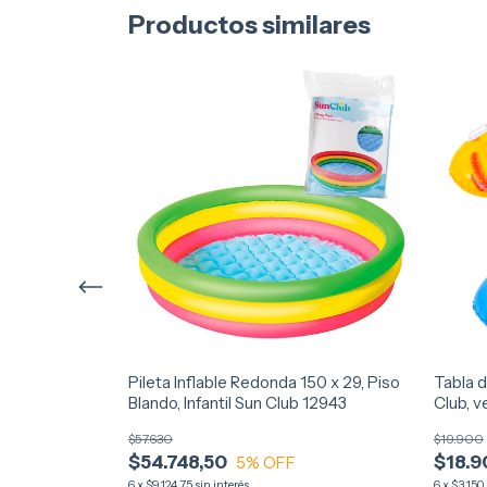
Productos similares
s, C/Asiento,
Pileta Inflable Redonda 150 x 29, Piso
Tabla d
Blando, Infantil Sun Club 12943
Club, 
$57.630
$19.900
$54.748,50
$18.9
5
% OFF
6
x
$9.124,75
sin interés
6
x
$3.150