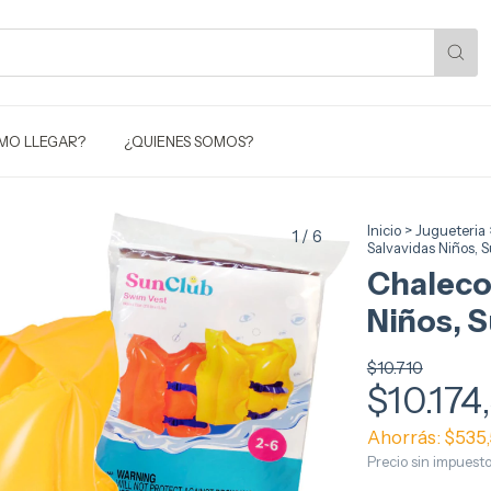
MO LLEGAR?
¿QUIENES SOMOS?
Inicio
>
Jugueteria
1
/
6
Salvavidas Niños, 
Chaleco 
Niños, S
$10.710
$10.174
Ahorrás:
$535
Precio sin impuest