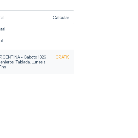
P:
Cambiar CP
Calcular
tal
al
ENTINA - Gaboto 1326
GRATIS
enieros, Tablada. Lunes a
7 hs