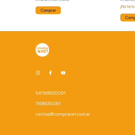
¡No te lo
Comp
541168630091
1168630091
ventas@compranet.com.ar