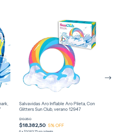
hark,
Salvavidas Aro Inflable Aro Pileta, Con
Colchoneta Inf
7
Glitters Sun Club, verano 12947
Porta Vasos, 
$19.350
$29.920
$18.382,50
$28.424
5
% OFF
5
%
6
x
$3.063,75
sin interés
6
x
$4.737,33
sin inte