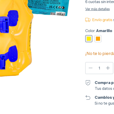
6
cuotas sin int
Ver más detalles
Envío gratis
Color:
Amarillo
¡No te lo pierda
Compra p
Tus datos 
Cambios y
Si no te gu