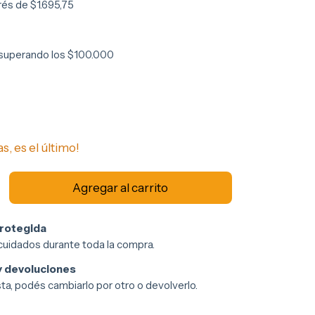
erés de
$1.695,75
superando los
$100.000
s, es el último!
rotegida
cuidados durante toda la compra.
 devoluciones
sta, podés cambiarlo por otro o devolverlo.