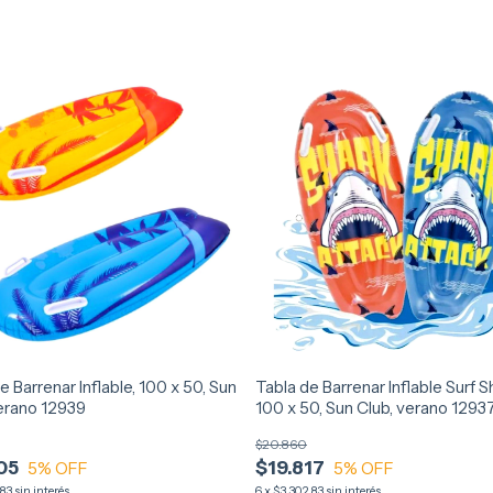
e Barrenar Inflable, 100 x 50, Sun
Tabla de Barrenar Inflable Surf S
verano 12939
100 x 50, Sun Club, verano 1293
$20.860
05
$19.817
5
% OFF
5
% OFF
,83
sin interés
6
x
$3.302,83
sin interés