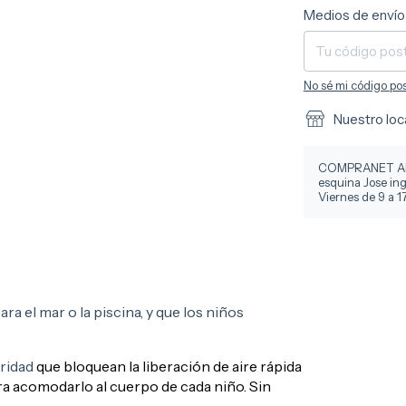
Entregas para el C
Medios de envío
No sé mi código pos
Nuestro loc
COMPRANET ARG
esquina Jose ing
Viernes de 9 a 1
ara el mar o la piscina, y que los niños
uridad
que bloquean la liberación de aire rápida
ra acomodarlo al cuerpo de cada niño. Sin