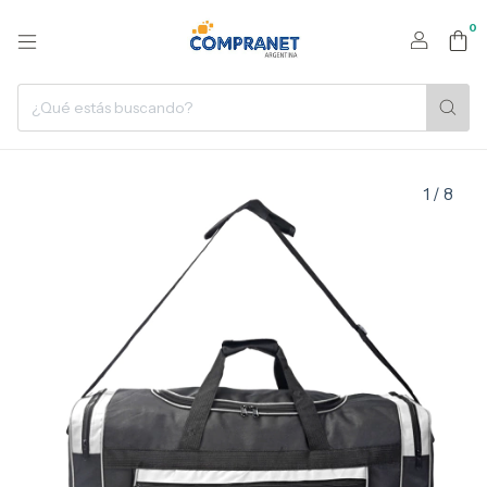
0
1
/
8