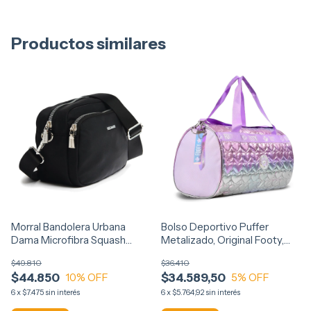
Productos similares
Morral Bandolera Urbana
Bolso Deportivo Puffer
Dama Microfibra Squash
Metalizado, Original Footy,
13418
12669
$49.810
$36.410
$44.850
$34.589,50
10
% OFF
5
% OFF
6
x
$7.475
sin interés
6
x
$5.764,92
sin interés