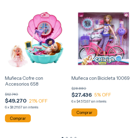
Muñeca con Bicicleta 10069
Muñeca Cofre con
Accesorios 658
$28.880
$27.436
$62.740
5
% OFF
$49.270
21
% OFF
6
x
$4.572,67
sin interés
6
x
$8.211,67
sin interés
Comprar