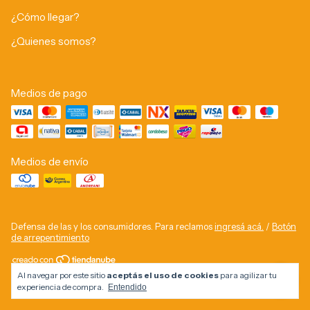
¿Cómo llegar?
¿Quienes somos?
Medios de pago
Medios de envío
Defensa de las y los consumidores. Para reclamos
ingresá acá.
/
Botón
de arrepentimiento
Al navegar por este sitio
aceptás el uso de cookies
para agilizar tu
Copyright Compranet - 2026. Todos los derechos reservados.
experiencia de compra.
Entendido