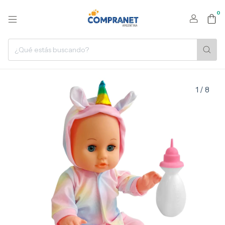
0
1
/
8