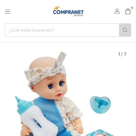
0
1
/
7