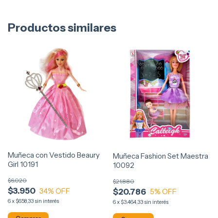
Productos similares
Muñeca con Vestido Beaury
Muñeca Fashion Set Maestra
Girl 10191
10092
$6.020
$21.880
$3.950
34
% OFF
$20.786
5
% OFF
6
x
$658,33
sin interés
6
x
$3.464,33
sin interés