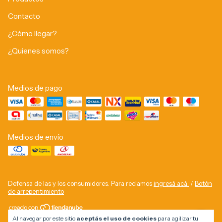
Contacto
¿Cómo llegar?
¿Quienes somos?
Medios de pago
Medios de envío
Defensa de las y los consumidores. Para reclamos
ingresá acá.
/
Botón
de arrepentimiento
Al navegar por este sitio
aceptás el uso de cookies
para agilizar tu
Copyright Compranet - 2026. Todos los derechos reservados.