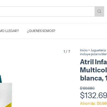
MO LLEGAR?
¿QUIENES SOMOS?
Inicio
>
Jugueteria
1
/
7
incluye pizarra bla
Atril Inf
Multicol
blanca, 
$139.680
$132.6
Ahorrás:
$6.9