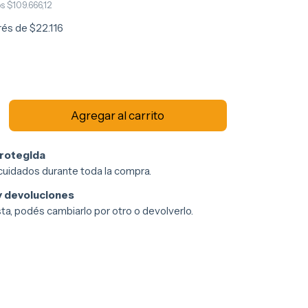
os
$109.666,12
erés de
$22.116
rotegida
cuidados durante toda la compra.
 devoluciones
sta, podés cambiarlo por otro o devolverlo.