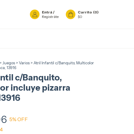
Entrá
/
Carrito
(
0
)
Registráte
$0
>
Juegos
>
Varios
>
Atril Infantil c/Banquito, Multicolor
nca, 13916
antil c/Banquito,
or incluye pizarra
13916
96
5
% OFF
84