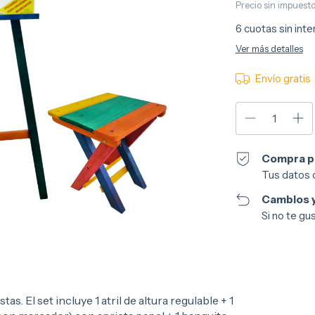
Precio sin impuest
6
cuotas sin int
Ver más detalles
Envío gratis
Compra p
Tus datos 
Cambios y
Si no te gu
as. El set incluye 1 atril de altura regulable + 1