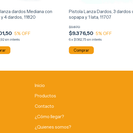
a lanza dardos Mediana con
Pistola Lanza Dardos, 3 dardos
 y 4 dardos, 11820
sopapa y 1 lata, 11707
$9.870
01,50
$9.376,50
5
% OFF
5
% OFF
,92
sin interés
6
x
$1.562,75
sin interés
Comprar
Inicio
Productos
Contacto
¿Cómo llegar?
¿Quienes somos?