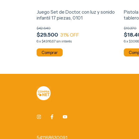
que recargable,
Juego Set de Doctor, con luz y sonido
Pistol
infantil 17 piezas, 0101
tablero
$42.640
$19.370
$29.500
$18.4
31
% OFF
6
x
$4.916,67
sin interés
6
x
$3.066
!
541168630091